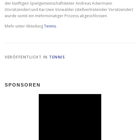
der künftigen Spielgemeinschaftsleiter Andreas Ackermann
(Vorsitzender) und Kai-Uwe Vorwalder (stellvertretender Vorsitzender)
wurde somit ein mehrmonatiger Prozess abgeschlossen.
Mehr unter Abteilung
Tennis
.
VERÖFFENTLICHT IN
TENNIS
SPONSOREN