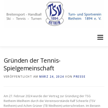
Zum
Inhalt
springen
Menü
NEUIGKEITEN
VERANSTALTUNGEN
VEREIN
Gründen der Tennis-
Spielgemeinschaft
ABTEILUNGEN
KURSE
SPONSOREN
VERÖFFENTLICHT AM
MÄRZ 24, 2024
VON
PRESSE
SHOP ↗
IMPRESSUM
Am 27. Februar 2024 wurde der Vertrag zur Gründung der TSG
Rietheim-Weilheim durch die Vereinsvorstände Ralf Scheerle (TSV
Rietheim) und Achim Grüner (TB Weilheim) unterschrieben. Im Beisein