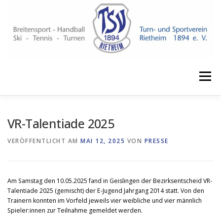
Zum
Inhalt
springen
Menü
NEUIGKEITEN
VERANSTALTUNGEN
VEREIN
VR-Talentiade 2025
VERÖFFENTLICHT AM
MAI 12, 2025
VON
PRESSE
ABTEILUNGEN
KURSE
SPONSOREN
Am Samstag den 10.05.2025 fand in Geislingen der Bezirksentscheid VR-
SHOP ↗
IMPRESSUM
Talentiade 2025 (gemischt) der E-Jugend Jahrgang 2014
statt.
Von den
Trainern konnten im Vorfeld jeweils vier weibliche und vier männlich
Spieler:innen zur Teilnahme gemeldet werden.