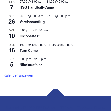
07.09 @ 1:00 p.m.
-
11.09 @ 5:00 p.m.
SEP.
7
HSG Handball-Camp
26.09 @ 8:00 a.m.
-
27.09 @ 5:00 p.m.
SEP.
26
Vereinsausflug
5:00 p.m.
-
11:30 p.m.
OKT.
10
Oktoberfest
16.10 @ 12:00 p.m.
-
17.10 @ 5:00 p.m.
OKT.
16
Turn Camp
3:00 p.m.
-
9:00 p.m.
DEZ.
5
Nikolausfeier
Kalender anzeigen
Copyright © 2026 TSV Rietheim 1894 e.V.
–
OnePress
Theme